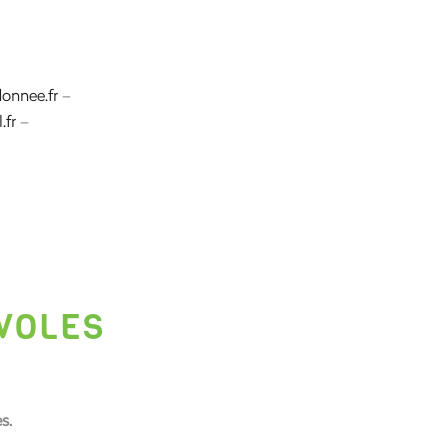
onnee.fr
–
.fr
–
VOLES
s.