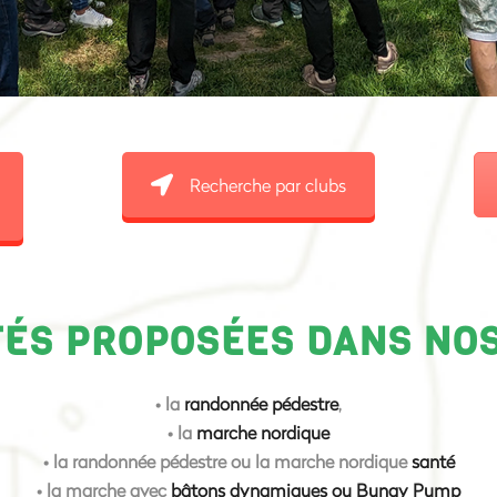
Recherche par clubs
TÉS PROPOSÉES DANS NO
• la
randonnée pédestre
,
• la
marche nordique
• la randonnée pédestre ou la marche nordique
santé
• la marche avec
bâtons dynamiques ou Bungy Pump